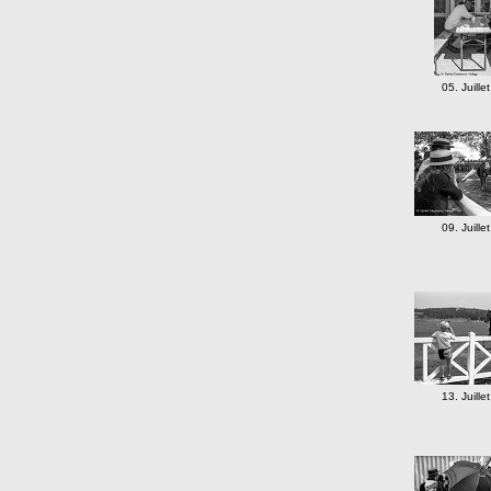
05. Juille
09. Juille
13. Juille