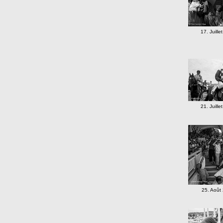
17. Juille
21. Juille
25. Août